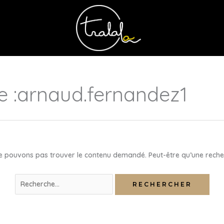
e :arnaud.fernandez1
e pouvons pas trouver le contenu demandé. Peut-être qu’une reche
Rechercher :