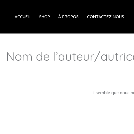
Aller
au
ACCUEIL
SHOP
À PROPOS
CONTACTEZ NOUS
contenu
Nom de l’auteur/autric
Il semble que nous n