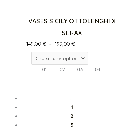
VASES SICILY OTTOLENGHI X
SERAX
Plage
149,00
€
–
199,00
€
de
prix :
01
02
03
04
149,00 €
à
199,00 €
←
1
2
3