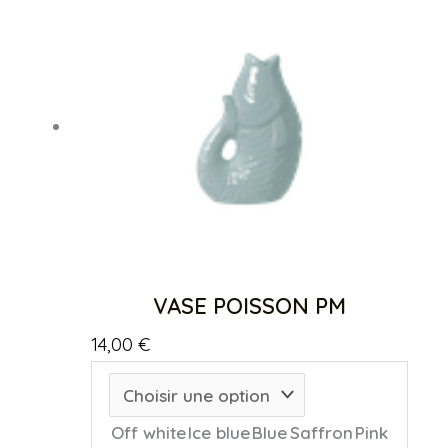
VASE POISSON PM
14,00
€
Off white
Ice blue
Blue
Saffron
Pink