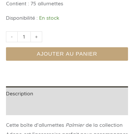
Contient : 75 allumettes
Disponibilité :
En stock
quantité
-
+
de
AJOUTER AU PANIER
ALLUMETTES
A
DOPO
PALM
TREE
Description
Informations complémentaires
Cette boîte d’allumettes
Palmier
de la collection