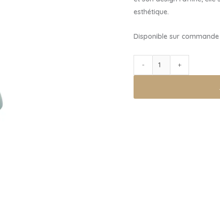
esthétique.
Disponible sur commande
quantité
-
+
de
LAMPE
LED
RECHARGEABLE
-
Eau
du
Nil