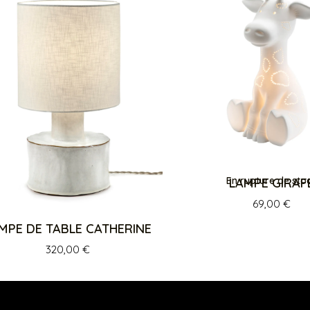
En rupture de sto
LAMPE GIRAF
69,00
€
MPE DE TABLE CATHERINE
320,00
€