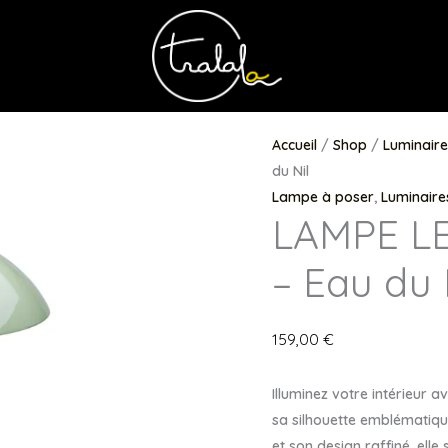
Accueil
/
Shop
/
Luminaire
du Nil
Lampe à poser
,
Luminaire
LAMPE L
– Eau du 
159,00
€
Illuminez votre intérieur 
sa silhouette emblématiqu
et son design raffiné, elle