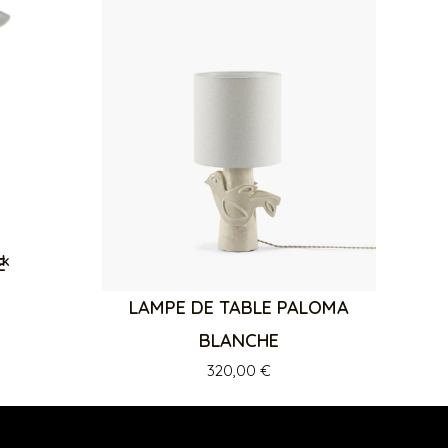
ck
E
LAMPE DE TABLE PALOMA
BLANCHE
320,00
€