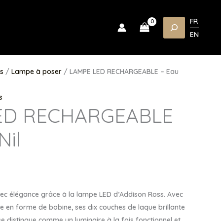
FR
Rechercher
EN
s
/
Lampe à poser
/ LAMPE LED RECHARGEABLE – Eau
s
ED RECHARGEABLE
Nil
avec élégance grâce à la lampe LED d’Addison Ross. Avec
e en forme de bobine, ses dix couches de laque brillante
 se distingue comme un luminaire à la fois fonctionnel et