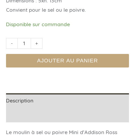
Dimensions : 5xh. 13cm
Convient pour le sel ou le poivre.
Disponible sur commande
quantité
-
+
de
AJOUTER AU PANIER
MINI
MOULIN
À
SEL
OU
Description
POIVRE
Informations complémentaires
-
Cappuccino
Le moulin à sel ou poivre Mini d’Addison Ross