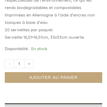
respectueuses de l’environnement, ce qui les
rends biodégradables et compostables.
Imprimées en Allemagne à l’aide d’encres non
toxiques à base d’eau.
20 serviettes par paquet.
Serviette 16,51×16,51cm, 33x33cm ouverte.
Disponibilité :
En stock
quantité
-
+
de
AJOUTER AU PANIER
SERVIETTES
GINGHAM
ROUGE